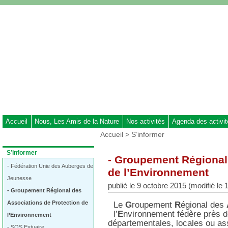
Aller
au
contenu
-
Aller
au
menu
principal
-
Aller
à
Accueil
Nous, Les Amis de la Nature
Nos activités
Agenda des activi
la
Vous
Accueil
>
S’informer
recherche
êtes
ici
Dans
S’informer
- Groupement Régional
:
la
rubrique
- Fédération Unie des Auberges de
de l’Environnement
:
Jeunesse
publié le 9 octobre 2015 (modifié l
- Groupement Régional des
Associations de Protection de
Le
G
roupement
R
égional des
l’
E
nvironnement fédère près d
l’Environnement
départementales, locales ou ass
- SOS Estuaire