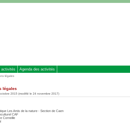
 activités
Agenda des activités
ons légales
 légales
 octobre 2015 (modifié le 24 novembre 2017)
tique Les Amis de la nature - Section de Caen
oculturel CAF
re Corneille
N