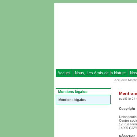
Aller
au
contenu
-
Aller
au
menu
principal
-
Aller
à
Accueil
Nous, Les Amis de la Nature
Nos
la
Vous
Accueil
>
Menti
recherche
êtes
ici
Dans
Mentions légales
Mentions
:
la
publié le 24
rubrique
Mentions légales
:
Copyright
Union touris
Centre soci
17, rue Pier
14000 CAE
Rédaction