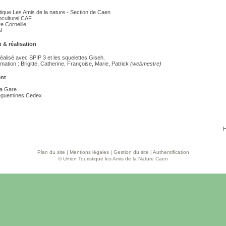
tique Les Amis de la nature - Section de Caen
oculturel CAF
re Corneille
N
 & réalisation
réalisé avec SPIP 3 et les squelettes Giseh.
mation : Brigitte, Catherine, Françoise, Marie, Patrick
(webmestre)
nt
la Gare
eguemines Cedex
H
Plan du site
|
Mentions légales
|
Gestion du site
|
Authentification
© Union Touristique les Amis de la Nature Caen