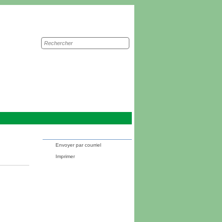
Recherche
sur
le
site
Envoyer par courriel
Imprimer