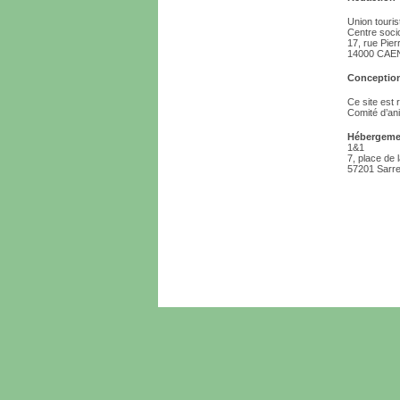
Union touris
Centre soci
17, rue Pier
14000 CAE
Conception
Ce site est 
Comité d’ani
Hébergeme
1&1
7, place de 
57201 Sarr