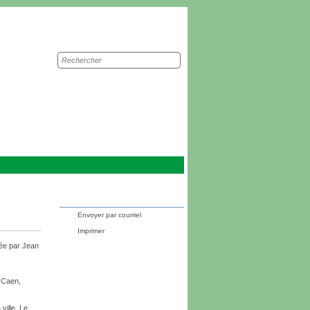
Recherche
sur
le
site
Envoyer par courriel
Imprimer
ée par Jean
, Caen,
ville. Le