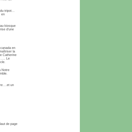
n du tripot…
s en
 au kiosque
rise d’une
e canada en
aîtriser la
nte Catherine
s….. Le
cle.
à Notre
emble.
ure….et un
aut de page