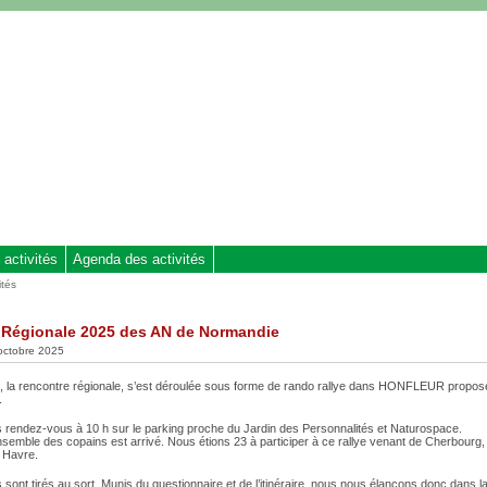
 activités
Agenda des activités
ités
 Régionale 2025 des AN de Normandie
 octobre 2025
, la rencontre régionale, s’est déroulée sous forme de rando rallye dans HONFLEUR propos
.
 rendez-vous à 10 h sur le parking proche du Jardin des Personnalités et Naturospace.
nsemble des copains est arrivé. Nous étions 23 à participer à ce rallye venant de Cherbourg
 Havre.
sont tirés au sort. Munis du questionnaire et de l’itinéraire, nous nous élançons donc dans la 