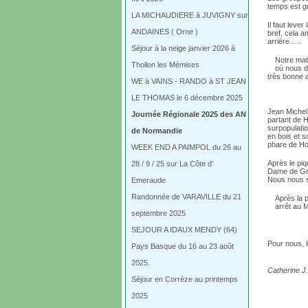
temps est gr
LA MICHAUDIERE à JUVIGNY sur
Il faut lever
ANDAINES ( Orne )
bref, cela a
arrière…..
Séjour à la neige janvier 2026 à
Notre mat
Thollon les Mémises
où nous d
très bonne 
WE à VAINS - RANDO à ST JEAN
LE THOMAS le 6 décembre 2025
Jean Michel 
Journée Régionale 2025 des AN
partant de H
surpopulatio
de Normandie
en bois et s
phare de Ho
WEEK END A PAIMPOL du 26 au
Après le piq
28 / 9 / 25 sur La Côte d’
Dame de Grâ
Nous nous s
Emeraude
Randonnée de VARAVILLE du 21
Après la 
arrêt au 
septembre 2025
SEJOUR A IDAUX MENDY (64)
Pour nous, l
Pays Basque du 16 au 23 août
2025.
Catherine J
Séjour en Corrèze au printemps
2025