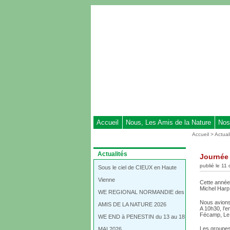
Aller
au
contenu
-
Aller
au
menu
principal
-
Aller
à
Accueil
Nous, Les Amis de la Nature
Nos
la
Vous
Accueil
>
Actual
recherche
êtes
ici
Dans
Actualités
Journée
:
la
publié le 11
rubrique
Sous le ciel de CIEUX en Haute
:
Vienne
Cette année
Michel Harp
WE REGIONAL NORMANDIE des
Nous avions
AMIS DE LA NATURE 2026
A 10h30, l’e
Fécamp, Le
WE END à PENESTIN du 13 au 18
Les groupes 
MAI 2026