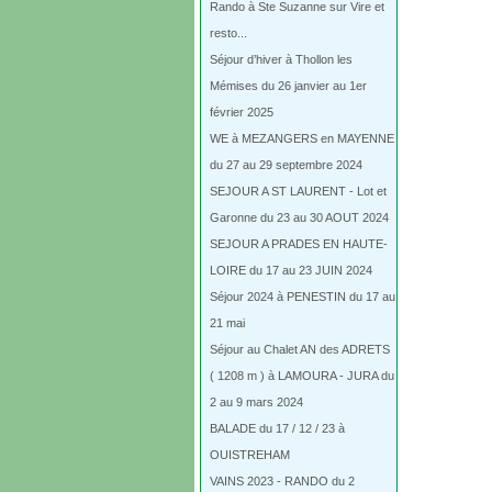
Rando à Ste Suzanne sur Vire et
resto...
Séjour d’hiver à Thollon les
Mémises du 26 janvier au 1er
février 2025
WE à MEZANGERS en MAYENNE
du 27 au 29 septembre 2024
SEJOUR A ST LAURENT - Lot et
Garonne du 23 au 30 AOUT 2024
SEJOUR A PRADES EN HAUTE-
LOIRE du 17 au 23 JUIN 2024
Séjour 2024 à PENESTIN du 17 au
21 mai
Séjour au Chalet AN des ADRETS
( 1208 m ) à LAMOURA - JURA du
2 au 9 mars 2024
BALADE du 17 / 12 / 23 à
OUISTREHAM
VAINS 2023 - RANDO du 2