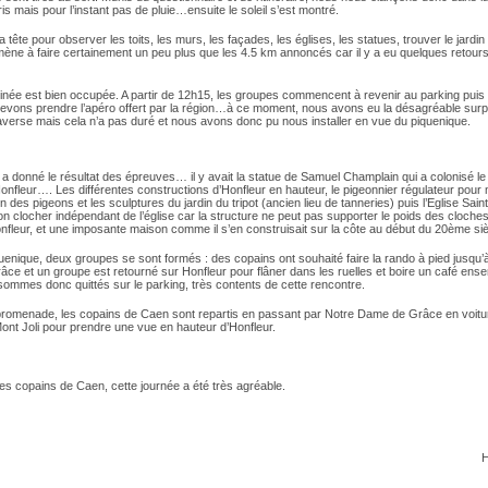
is mais pour l’instant pas de pluie…ensuite le soleil s’est montré.
 la tête pour observer les toits, les murs, les façades, les églises, les statues, trouver le jardi
mène à faire certainement un peu plus que les 4.5 km annoncés car il y a eu quelques retour
inée est bien occupée. A partir de 12h15, les groupes commencent à revenir au parking puis
evons prendre l’apéro offert par la région…à ce moment, nous avons eu la désagréable surp
averse mais cela n’a pas duré et nous avons donc pu nous installer en vue du piquenique.
a donné le résultat des épreuves… il y avait la statue de Samuel Champlain qui a colonisé l
onfleur…. Les différentes constructions d’Honfleur en hauteur, le pigeonnier régulateur pour m
n des pigeons et les sculptures du jardin du tripot (ancien lieu de tanneries) puis l’Eglise Sai
on clocher indépendant de l’église car la structure ne peut pas supporter le poids des cloche
nfleur, et une imposante maison comme il s’en construisait sur la côte au début du 20ème siè
uenique, deux groupes se sont formés : des copains ont souhaité faire la rando à pied jusqu’
ce et un groupe est retourné sur Honfleur pour flâner dans les ruelles et boire un café ens
ommes donc quittés sur le parking, très contents de cette rencontre.
promenade, les copains de Caen sont repartis en passant par Notre Dame de Grâce en voit
Mont Joli pour prendre une vue en hauteur d’Honfleur.
es copains de Caen, cette journée a été très agréable.
.
H