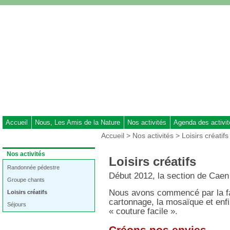
Aller
au
contenu
-
Aller
au
menu
principal
-
Aller
à
Accueil
Nous, Les Amis de la Nature
Nos activités
Agenda des activi
la
Vous
Accueil
>
Nos activités
> Loisirs créatifs
recherche
êtes
ici
Dans
Nos activités
Loisirs créatifs
:
la
rubrique
Randonnée pédestre
Début 2012, la section de Caen a
:
Groupe chants
Nous avons commencé par la fab
Loisirs créatifs
cartonnage, la mosaïque et enfi
Séjours
« couture facile ».
Créons nos envies